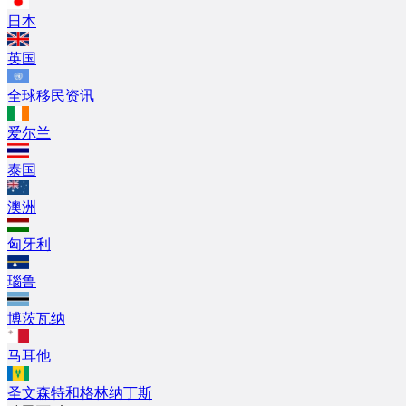
日本
英国
全球移民资讯
爱尔兰
泰国
澳洲
匈牙利
瑙鲁
博茨瓦纳
马耳他
圣文森特和格林纳丁斯