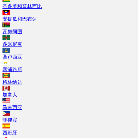
圣多美和普林西比
安提瓜和巴布达
瓦努阿图
多米尼克
圣卢西亚
塞浦路斯
格林纳达
加拿大
马来西亚
菲律宾
西班牙